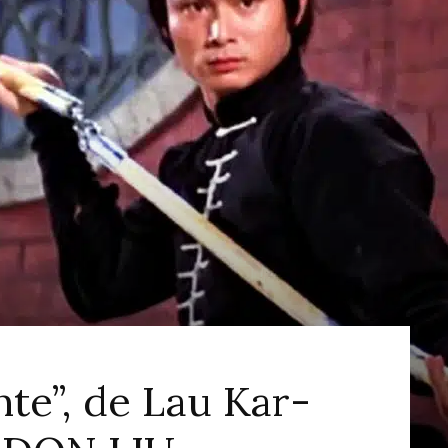
ao
Cinema
nte”, de Lau Kar-