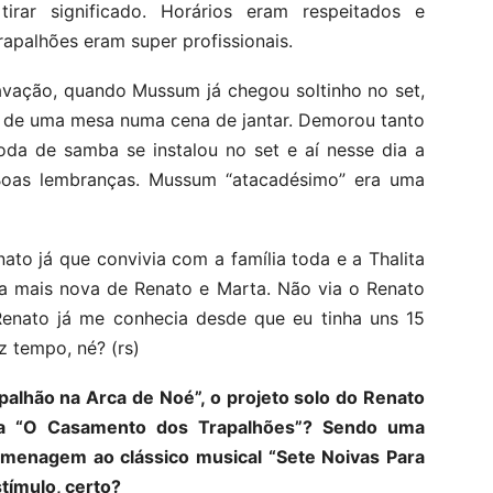
rar significado. Horários eram respeitados e
apalhões eram super profissionais.
avação, quando Mussum já chegou soltinho no set,
r de uma mesa numa cena de jantar. Demorou tanto
da de samba se instalou no set e aí nesse dia a
l. Boas lembranças. Mussum “atacadésimo” era uma
to já que convivia com a família toda e a Thalita
ilha mais nova de Renato e Marta. Não via o Renato
nato já me conhecia desde que eu tinha uns 15
 tempo, né? (rs)
apalhão na Arca de Noé”, o projeto solo do Renato
ra “O Casamento dos Trapalhões”? Sendo uma
omenagem ao clássico musical “Sete Noivas Para
tímulo, certo?