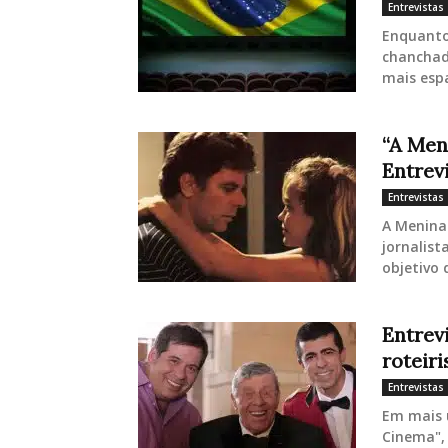
Entrevistas
Enquanto 
chanchad
mais espa
“A Meni
Entrev
Entrevistas
A Menina 
jornalis
objetivo 
Entrev
roteir
Entrevistas
Em mais 
Cinema", 