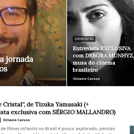
ao
ENTREVISTAS
Entrevista EXCLUSIVA
com DEBORA MUNHYZ,
a jornada
musa do cinema
nos
brasileiro
Cinema
Octavio Caruso
 Cristal”, de Tizuka Yamasaki (+
ista exclusiva com SÉRGIO MALLANDRO)
Octavio Caruso
de filmes infantis no Brasil é pouco explorado, pérolas