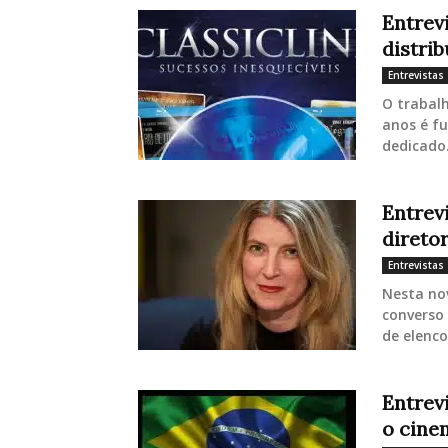
Entrevi
distrib
Entrevistas
O trabalh
anos é fu
dedicado.
Entrev
direto
Entrevistas
Nesta nov
converso
de elenco
Entrevi
o cine