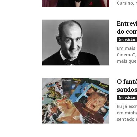
Cursino, 
Entrev
do com
Entrevistas
Em mais 
Cinema", 
mais quer
O fant
saudos
Entrevistas
Eu já esc
em minha 
sentado n