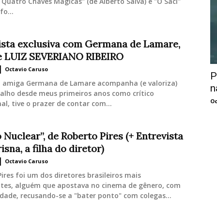
Quatro Chaves Mágicas" (de Alberto Salvá) e "O Saci"
fo...
ista exclusiva com Germana de Lamare,
e LUIZ SEVERIANO RIBEIRO
Octavio Caruso
P
a amiga Germana de Lamare acompanha (e valoriza)
n
alho desde meus primeiros anos como crítico
Oc
nal, tive o prazer de contar com...
 Nuclear”, de Roberto Pires (+ Entrevista
sna, a filha do diretor)
Octavio Caruso
ires foi um dos diretores brasileiros mais
tes, alguém que apostava no cinema de gênero, com
dade, recusando-se a "bater ponto" com colegas...