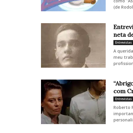
como "As 
(de Rodol
Entrev
neta d
Entrevistas
A querid
meu trab
profissio
“Abrigo
com Cri
Entrevistas
Roberto P
importan
personali