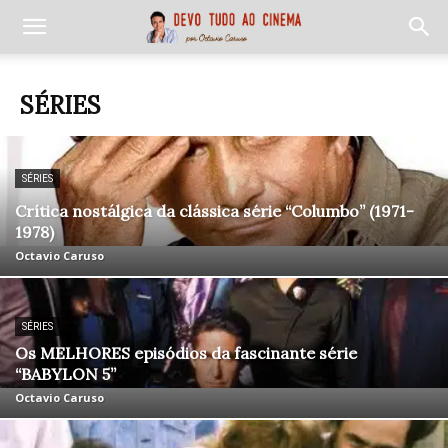
SÉRIES
SÉRIES
Crítica nostálgica da clássica série “Columbo” (1971-
1978)
Octavio Caruso
SÉRIES
Os MELHORES episódios da fascinante série
“BABYLON 5”
Octavio Caruso