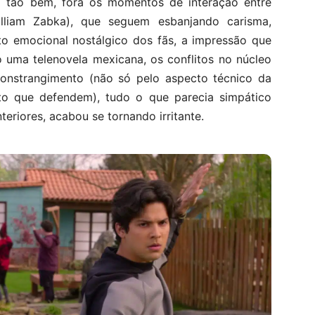
ui tão bem, fora os momentos de interação entre
lliam Zabka), que seguem esbanjando carisma,
to emocional nostálgico dos fãs, a impressão que
uma telenovela mexicana, os conflitos no núcleo
constrangimento (não só pelo aspecto técnico da
xto que defendem), tudo o que parecia simpático
eriores, acabou se tornando irritante.