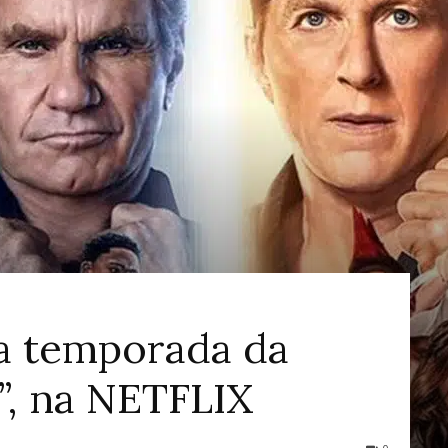
ao
Cinema
ta temporada da
i”, na NETFLIX