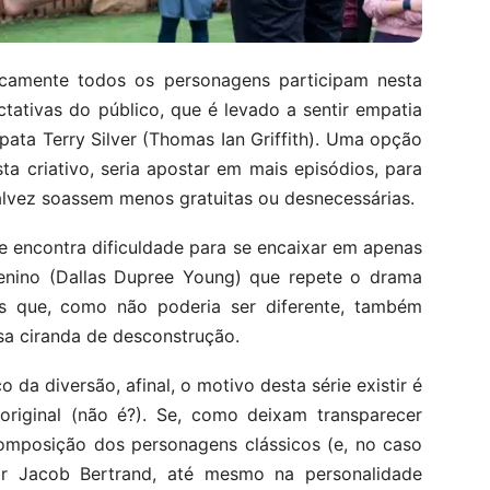
ticamente todos os personagens participam nesta
tativas do público, que é levado a sentir empatia
ata Terry Silver (Thomas Ian Griffith). Uma opção
sta criativo, seria apostar em mais episódios, para
talvez soassem menos gratuitas ou desnecessárias.
 encontra dificuldade para se encaixar em apenas
enino (Dallas Dupree Young) que repete o drama
as que, como não poderia ser diferente, também
a ciranda de desconstrução.
da diversão, afinal, o motivo desta série existir é
 original (não é?). Se, como deixam transparecer
composição dos personagens clássicos (e, no caso
r Jacob Bertrand, até mesmo na personalidade